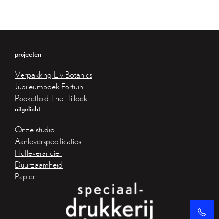
projecten
Verpakking Liv Botanics
Jubileumboek Fortuin
Pocketfold The Hillock
uitgelicht
Onze studio
Aanleverspecificaties
Hofleverancier
Duurzaamheid
Papier