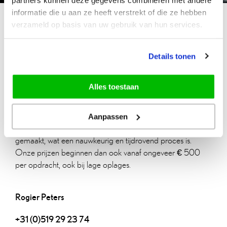
informatie die u aan ze heeft verstrekt of die ze hebben
echtheidscertificaat
| blindpreeg en folie
verzameld op basis van uw gebruik van hun services.
advies of offerte?
Details tonen
Speciaaldrukkerij Douma staat voor maatwerk,
Alles toestaan
vakmanschap en exclusiviteit in drukwerk. Wij geven je
graag een prijsopgave, zodat je niet later voor verrassingen
komt te staan. Bij technieken als foliedruk en pregen wordt
Aanpassen
bijvoorbeeld voor elk ontwerp een unieke stempel
gemaakt, wat een nauwkeurig en tijdrovend proces is.
Onze prijzen beginnen dan ook vanaf ongeveer € 500
per opdracht, ook bij lage oplages.
Rogier Peters
+31 (0)519 29 23 74