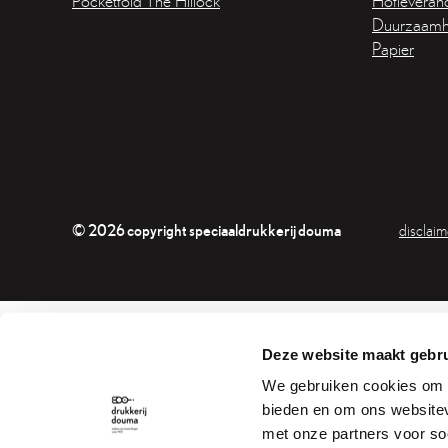
Pocketfold The Hillock
Hofleveranc
Duurzaamh
Papier
© 2026 copyright speciaaldrukkerij douma
disclaim
Deze website maakt gebru
We gebruiken cookies om c
bieden en om ons websitev
met onze partners voor so