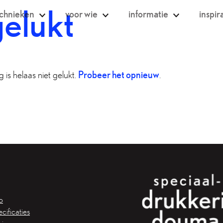
gelukt
echnieken
voor wie
informatie
inspir
ontwerpstudio’s
onze studio
chef-koks
werkwijze
s
weddingplanners
papier
snee
bedrijven
aanleverspecificaties
Probeer het opnieuw
 is helaas niet gelukt.
.
uk
drukwerkspecialisten
team
k
duurzaamheid
 drukwerk
hofleverancier
drukwerk
projecten
eon kleuren
/ pms
k
drukken
o
cificaties